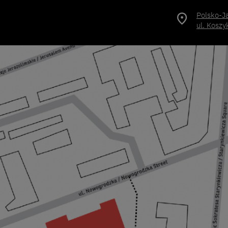
Polsko-J
ul. Kosz