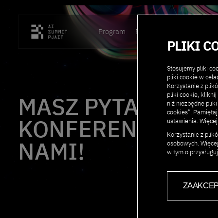
Program
Prelegenci
Lokalizacja
PLIKI C
Stosujemy pliki c
pliki cookie w cel
Korzystanie z plik
pliki cookie, klikn
MASZ PYTANIE D
niż niezbędne pliki
cookies”. Pamięta
KONFERENCJI? SK
ustawienia. Więcej
Korzystanie z pli
NAMI!
osobowych. Więcej
w tym o przysługu
ZAAKCEP