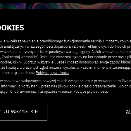
Kontakt
Poprzednie edycje
OOKIES
ookie w celu zapewnienia prawidłowego funkcjonowania serwisu. Możemy równi
ach analitycznych w szczególności dopasowania treści reklamowych do Twoich pre
ów cookie analitycznych i funkcjonalnych wymaga zgody. Jeżeli chcesz zaakcept
ij „Zaakceptuj wszystkie”. Jeżeli nie wyrażasz zgody na korzystanie przez nas z p
OTYCZĄCE
 cookie, kliknij „Odrzuć wszystkie”. Jeżeli chcesz dostosować swoje zgody, klikni
j, że każdą z wyrażonych zgód możesz wycofać w każdym momencie, zmieniają
ONTAKTUJ SIĘ Z
 informacji znajdziesz
Polityce prywatności
.
ków cookie we wskazanych powyżej celach związane jest z przetwarzaniem Twoi
 informacji o korzystaniu przez nas plików cookie oraz o przetwarzaniu Twoich
jących Ci uprawnieniach, znajdziesz w naszej
Polityce prywatności
.
TUJ WSZYSTKIE
ZA