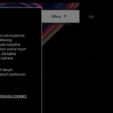
ORGANIZED
Bilety
EN
BY PJAIT
eż wykorzystywać
ferencji.
ować wszystkie
lików cookie innych
j „Zarządzaj
c wybrane
ch danych
 danych osobowych,
RZĄDZAJ COOKIES