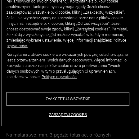
reklamowych do Twoich preferencji. Korzystanie z plików cookie
analitycznych i funkcjonalnych wymaga zgody. Jeżeli chcesz
zaakceptować wszystkie pliki cookie, kliknij „Zaakceptuj wszystkie”.
Początek zajęć 15 lutego 2022 (wtorek), zajęcia od
Jeżeli nie wyrażasz zgody na korzystanie przez nas z plików cookie
17.00 do 20.00, zakończenie 6 kwietnia 2022 (środa).
innych niż niezbędne pliki cookie, kliknij „Odrzuć wszystkie”. Jeżeli
chcesz dostosować swoje zgody, kliknij „Zarządzaj cookies”. Pamiętaj,
że każdą z wyrażonych zgód możesz wycofać w każdym momencie,
Malarstwo, wtorek, godz. 17.00-20.00
zmieniając wybrane ustawienia. Więcej informacji znajdziesz
Polityce
prywatności
.
Rysunek, środa, godz. 17.00-20.00
Korzystanie z plików cookie we wskazanych powyżej celach związane
jest z przetwarzaniem Twoich danych osobowych. Więcej informacji o
korzystaniu przez nas plików cookie oraz o przetwarzaniu Twoich
Historia Sztuki, godz. 17.00-20.00 (zajęcia we wtorek
danych osobowych, w tym o przysługujących Ci uprawnieniach,
i/lub środę)
znajdziesz w naszej
Polityce prywatności
.
Budynek C, sala malarska
ZAAKCEPTUJ WSZYSTKIE
Koszt kursu:
1600PLN
ZARZĄDZAJ COOKIES
Na kurs należy przynieść ze sobą:
Na malarstwo: min. 3 pędzle (płaskie, o różnych