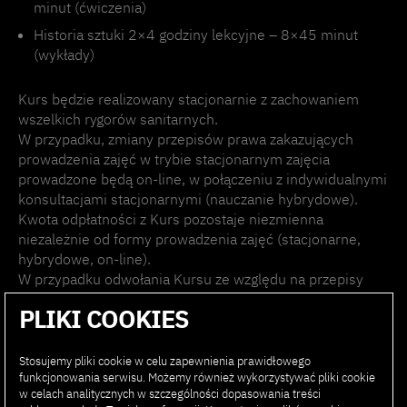
minut (ćwiczenia)
Historia sztuki 2×4 godziny lekcyjne – 8×45 minut
(wykłady)
Kurs będzie realizowany stacjonarnie z zachowaniem
wszelkich rygorów sanitarnych.
W przypadku, zmiany przepisów prawa zakazujących
prowadzenia zajęć w trybie stacjonarnym zajęcia
prowadzone będą on-line, w połączeniu z indywidualnymi
konsultacjami stacjonarnymi (nauczanie hybrydowe).
Kwota odpłatności z Kurs pozostaje niezmienna
niezależnie od formy prowadzenia zajęć (stacjonarne,
hybrydowe, on-line).
W przypadku odwołania Kursu ze względu na przepisy
krajowe lub w wyniku działania siły wyższej, uczestnikom
PLIKI COOKIES
nie przysługuje rekompensata z tytułu jego odwołania. W
takim wypadku kwota z Kurs zostanie zwrócona
proporcjonalnie do liczby zajęć, które się odbyły.
Stosujemy pliki cookie w celu zapewnienia prawidłowego
funkcjonowania serwisu. Możemy również wykorzystywać pliki cookie
w celach analitycznych w szczególności dopasowania treści
Harmonogram spotkań: