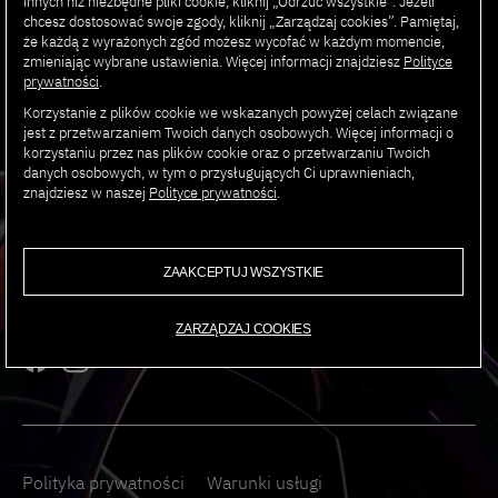
innych niż niezbędne pliki cookie, kliknij „Odrzuć wszystkie”. Jeżeli
WYDARZENIA
chcesz dostosować swoje zgody, kliknij „Zarządzaj cookies”. Pamiętaj,
że każdą z wyrażonych zgód możesz wycofać w każdym momencie,
zmieniając wybrane ustawienia. Więcej informacji znajdziesz
Polityce
prywatności
.
Korzystanie z plików cookie we wskazanych powyżej celach związane
jest z przetwarzaniem Twoich danych osobowych. Więcej informacji o
korzystaniu przez nas plików cookie oraz o przetwarzaniu Twoich
danych osobowych, w tym o przysługujących Ci uprawnieniach,
znajdziesz w naszej
Polityce prywatności
.
ADRES:
Polsko-Japońska Akademia Technik Komputerowych
ZAAKCEPTUJ WSZYSTKIE
ul. Koszykowa 86; 02-006
ZARZĄDZAJ COOKIES
Polityka prywatności
Warunki usługi