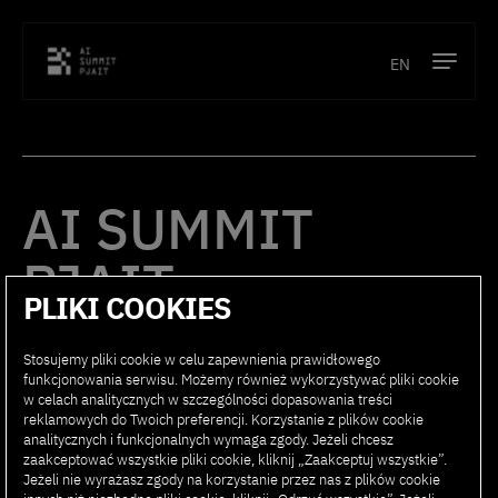
EN
Program
Prelegenci
AI SUMMIT
Lokalizacja
PJAIT
Partnerzy
PLIKI COOKIES
Kontakt
Stosujemy pliki cookie w celu zapewnienia prawidłowego
PROGRAM
PARTNERZY
funkcjonowania serwisu. Możemy również wykorzystywać pliki cookie
w celach analitycznych w szczególności dopasowania treści
PRELEGENCI
KONTAKT
reklamowych do Twoich preferencji. Korzystanie z plików cookie
analitycznych i funkcjonalnych wymaga zgody. Jeżeli chcesz
LOKALIZACJA
FAQ
zaakceptować wszystkie pliki cookie, kliknij „Zaakceptuj wszystkie”.
Jeżeli nie wyrażasz zgody na korzystanie przez nas z plików cookie
REJESTRACJA
REGULAMIN