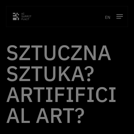
EN
Program
SZTUCZNA
Prelegenci
SZTUKA?
Lokalizacja
Kontakt
ARTIFIFICI
Poprzednie edycje
AL ART?
Bilety
O konferencji