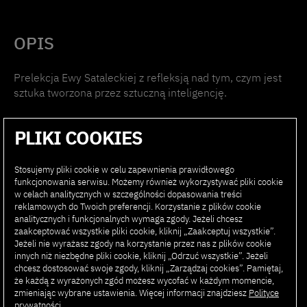
OPIS
Prelekcja Ewy Sataleckiej z refleksją nad tym, czym jest
sztuka tworzona przez sztuczną inteligencję.
09:45 – 10:10
PLIKI COOKIES
Stosujemy pliki cookie w celu zapewnienia prawidłowego
funkcjonowania serwisu. Możemy również wykorzystywać pliki cookie
w celach analitycznych w szczególności dopasowania treści
reklamowych do Twoich preferencji. Korzystanie z plików cookie
analitycznych i funkcjonalnych wymaga zgody. Jeżeli chcesz
PRELEKCJĘ POPROWADZI:
zaakceptować wszystkie pliki cookie, kliknij „Zaakceptuj wszystkie”.
Jeżeli nie wyrażasz zgody na korzystanie przez nas z plików cookie
innych niż niezbędne pliki cookie, kliknij „Odrzuć wszystkie”. Jeżeli
chcesz dostosować swoje zgody, kliknij „Zarządzaj cookies”. Pamiętaj,
Ewa Satalecka,
Dziekan WSNM PJATK
że każdą z wyrażonych zgód możesz wycofać w każdym momencie,
zmieniając wybrane ustawienia. Więcej informacji znajdziesz
Polityce
prywatności
.