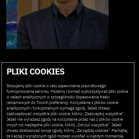
Dyrektor Bezpieczeństwa i Compliance, przewodniczący
PLIKI COOKIES
Komisji Etyki Danych i Sztucznej Inteligencji Orange
Polska. Absolwent INSEAD Business School oraz
Międzynarodowego Programu MBA dla Menedżerów,
Stosujemy pliki cookie w celu zapewnienia prawidłowego
funkcjonowania serwisu. Możemy również wykorzystywać pliki cookie
Rotterdam School of Management Erasmus University w
w celach analitycznych w szczególności dopasowania treści
Rotterdamie. Obecnie, odpowiedzialny za wdrażanie i
reklamowych do Twoich preferencji. Korzystanie z plików cookie
nadzór nad nowoczesnymi projektami związanymi ze
analitycznych i funkcjonalnych wymaga zgody. Jeżeli chcesz
sztuczną inteligencją w Orange Polska a jako
zaakceptować wszystkie pliki cookie, kliknij „Zaakceptuj wszystkie”.
przewodniczący Komisji Etyki Danych i Sztucznej
Jeżeli nie wyrażasz zgody na korzystanie przez nas z plików cookie
innych niż niezbędne pliki cookie, kliknij „Odrzuć wszystkie”. Jeżeli
Inteligencji Orange Polska nadzoruje wdrażanie i
chcesz dostosować swoje zgody, kliknij „Zarządzaj cookies”. Pamiętaj,
procesy użycia AI w firmie. Członek zarządu Polskiej
że każdą z wyrażonych zgód możesz wycofać w każdym momencie,