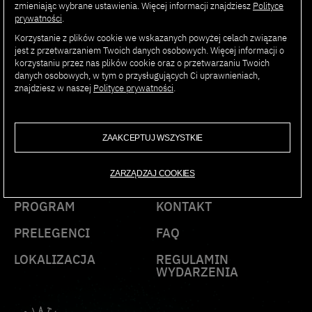
Izby Gospodarczej Elektroniki i Telekomunikacji, gdzie
zmieniając wybrane ustawienia. Więcej informacji znajdziesz
Polityce
odpowiada za obszar nowych technologii.
prywatności
.
Korzystanie z plików cookie we wskazanych powyżej celach związane
jest z przetwarzaniem Twoich danych osobowych. Więcej informacji o
korzystaniu przez nas plików cookie oraz o przetwarzaniu Twoich
danych osobowych, w tym o przysługujących Ci uprawnieniach,
znajdziesz w naszej
Polityce prywatności
.
AI SUMMIT
PJAIT 2025
ZAAKCEPTUJ WSZYSTKIE
ZARZĄDZAJ COOKIES
PROGRAM
KONTAKT
PRELEGENCI
FAQ
LOKALIZACJA
REGULAMIN
WYDARZENIA