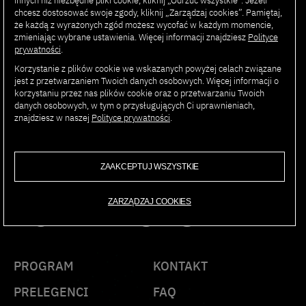
innych niż niezbędne pliki cookie, kliknij „Odrzuć wszystkie”. Jeżeli
produktowe i technologiczne, a od stycznia 2025
chcesz dostosować swoje zgody, kliknij „Zarządzaj cookies”. Pamiętaj,
odpowiada za strategię i rozwój platform wydawniczych
że każdą z wyrażonych zgód możesz wycofać w każdym momencie,
WP. Skupia się na budowaniu nowoczesnych,
zmieniając wybrane ustawienia. Więcej informacji znajdziesz
Polityce
prywatności
.
efektywnych rozwiązań technologicznych, wspierających
działalność biznesową i redakcyjną, ze szczególnym
Korzystanie z plików cookie we wskazanych powyżej celach związane
uwzględnieniem potrzeb Użytkowników Wirtualnej Polski.
jest z przetwarzaniem Twoich danych osobowych. Więcej informacji o
korzystaniu przez nas plików cookie oraz o przetwarzaniu Twoich
danych osobowych, w tym o przysługujących Ci uprawnieniach,
znajdziesz w naszej
Polityce prywatności
.
AI SUMMIT
ZAAKCEPTUJ WSZYSTKIE
PJAIT 2025
ZARZĄDZAJ COOKIES
PROGRAM
KONTAKT
PRELEGENCI
FAQ