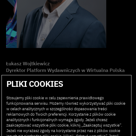
Łukasz Wojtkiewicz
Dyrektor Platform Wydawniczych w Wirtualna Polska
Media
PLIKI COOKIES
Łukasz Wojtkiewicz ma 15-letnie doświadczenie w
Stosujemy pliki cookie w celu zapewnienia prawidłowego
mediach. Karierę rozpoczynał jako dziennikarz, by z
funkcjonowania serwisu. Możemy również wykorzystywać pliki cookie
czasem skoncentrować się na budowaniu biznesów i
w celach analitycznych w szczególności dopasowania treści
produktów internetowych. Odpowiadał za rozwój
reklamowych do Twoich preferencji. Korzystanie z plików cookie
serwisów w Agorze, a do Wirtualnej Polski dołączył w
analitycznych i funkcjonalnych wymaga zgody. Jeżeli chcesz
2020 roku. Zarządzał m.in. Stroną Główną WP oraz
zaakceptować wszystkie pliki cookie, kliknij „Zaakceptuj wszystkie”.
Jeżeli nie wyrażasz zgody na korzystanie przez nas z plików cookie
serwisami tematycznymi. Od dwóch lat rozwija zespoły