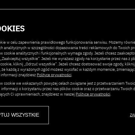
Kontakt
Poprzednie edycje
O konferencji
OOKIES
ookie w celu zapewnienia prawidłowego funkcjonowania serwisu. Możemy równi
ach analitycznych w szczególności dopasowania treści reklamowych do Twoich pre
ów cookie analitycznych i funkcjonalnych wymaga zgody. Jeżeli chcesz zaakcept
ij „Zaakceptuj wszystkie”. Jeżeli nie wyrażasz zgody na korzystanie przez nas z p
 cookie, kliknij „Odrzuć wszystkie”. Jeżeli chcesz dostosować swoje zgody, klikni
j, że każdą z wyrażonych zgód możesz wycofać w każdym momencie, zmieniają
 informacji znajdziesz
Polityce prywatności
.
ków cookie we wskazanych powyżej celach związane jest z przetwarzaniem Twoi
Jacek M. Raubo, dr,
Szef dział
 informacji o korzystaniu przez nas plików cookie oraz o przetwarzaniu Twoich
akademicki, pracujący na Wydz
jących Ci uprawnieniach, znajdziesz w naszej
Polityce prywatności
.
Zajmuje się kwestiami stosu
rozwoju nowoczesnych technolo
TUJ WSZYSTKIE
ZA