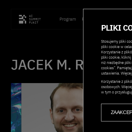
Program
Prelegenci
Lokalizacja
PLIKI C
Stosujemy pliki c
pliki cookie w cel
Korzystanie z plik
pliki cookie, klikn
JACEK M. RAUBO
niż niezbędne pliki
cookies”. Pamięta
ustawienia. Więcej
Korzystanie z pli
osobowych. Więcej
w tym o przysługu
ZAAKCEP