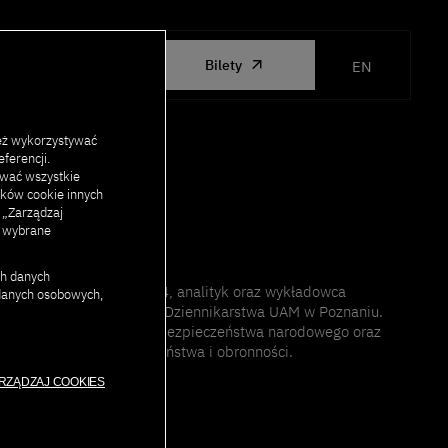
ORGANIZED
Bilety
EN
BY PJAIT
eż wykorzystywać
ferencji.
ować wszystkie
lików cookie innych
j „Zarządzaj
c wybrane
ch danych
u analiz Grupy Defence24, analityk oraz wykładowca
 danych osobowych,
iale Nauk Politycznych i Dziennikarstwa UAM w Poznaniu.
nków międzynarodowych, bezpieczeństwa narodowego oraz
gii w zakresie bezpieczeństwa i obronności.
RZĄDZAJ COOKIES