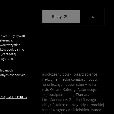
ORGANIZED
Bilety
EN
BY PJAIT
eż wykorzystywać
ferencji.
ować wszystkie
lików cookie innych
j „Zarządzaj
c wybrane
ch danych
, krytyk, najwybitniejszy współczesny polski pisarz science
 danych osobowych,
oceanów, Innych pieśni, Perfekcyjnej niedoskonałości, Lodu,
perium chmur, Linii oporu oraz licznych opowiadań – w tym
gińskiego i nominowanej do Oscara Katedry. Autor eseju-
 ludzkość wchodzącą w epokę postpiśmienną. Tłumacz-
RZĄDZAJ COOKIES
i Conrada. Laureat nagród im. Janusza A. Zajdla i Jerzego
inowany do Paszportu „Polityki”, także do Nagrody Literackiej
opy Środkowej Angelus. Laureat Nagrody Kościelskich, laureat