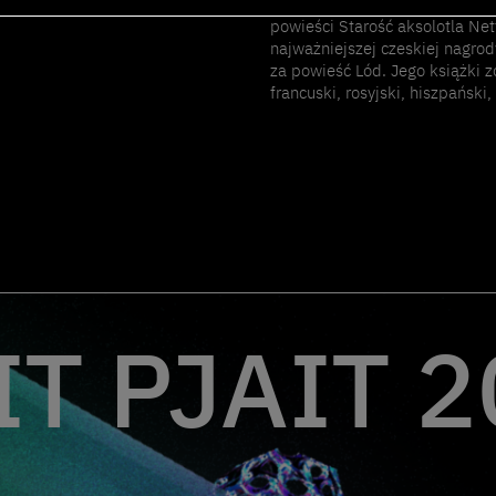
Europejskiej Nagrody Literacki
powieści Starość aksolotla Net
najważniejszej czeskiej nagrody
za powieść Lód. Jego książki z
francuski, rosyjski, hiszpański,
T PJAIT 2