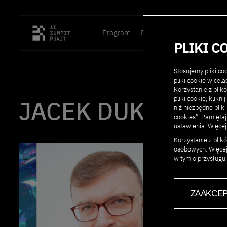
Program
Prelegenci
Lokalizacja
PLIKI C
Stosujemy pliki c
pliki cookie w cel
Korzystanie z plik
pliki cookie, klikn
JACEK DUKAJ
niż niezbędne pliki
cookies”. Pamięta
ustawienia. Więcej
Korzystanie z pli
osobowych. Więcej
w tym o przysługu
ZAAKCEP