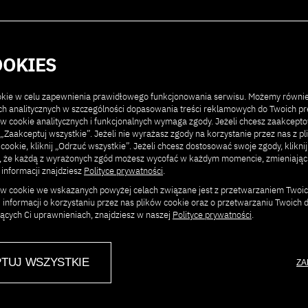
Kontakt
Poprzednie edycje
O konferencji
OOKIES
ookie w celu zapewnienia prawidłowego funkcjonowania serwisu. Możemy równi
ach analitycznych w szczególności dopasowania treści reklamowych do Twoich pre
ów cookie analitycznych i funkcjonalnych wymaga zgody. Jeżeli chcesz zaakcept
ij „Zaakceptuj wszystkie”. Jeżeli nie wyrażasz zgody na korzystanie przez nas z p
 cookie, kliknij „Odrzuć wszystkie”. Jeżeli chcesz dostosować swoje zgody, klikni
j, że każdą z wyrażonych zgód możesz wycofać w każdym momencie, zmieniają
 informacji znajdziesz
Polityce prywatności
.
ków cookie we wskazanych powyżej celach związane jest z przetwarzaniem Twoi
Jacek Dukaj – prozaik, eseista
 informacji o korzystaniu przez nas plików cookie oraz o przetwarzaniu Twoich
fiction. Autor m. in. Czarnych 
jących Ci uprawnieniach, znajdziesz w naszej
Polityce prywatności
.
Wrońca, Starości aksolotla, Im
zekranizowanej przez Tomka Ba
rzeki Po piśmie, ukazującego
TUJ WSZYSTKIE
ZA
reinterpretator Serca ciemnośc
Żuławskiego, wielokrotnie nom
Nike i Literackiej Nagrody Eur