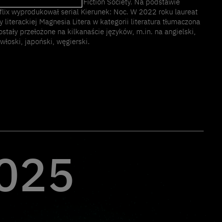
ej oraz European Science Fiction Society. Na podstawie
flix wyprodukował serial Kierunek: Noc. W 2022 roku laureat
 literackiej Magnesia Litera w kategorii literatura tłumaczona
ostały przełożone na kilkanaście języków, m.in. na angielski,
 włoski, japoński, węgierski.
025