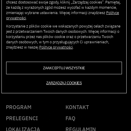
klientów z różnych sektorów, w tym bankowości i opieki
chcesz dostosować swoje zgody, kliknij „Zarządzaj cookies”. Pamiętaj,
że każdą z wyrażonych zgód możesz wycofać w każdym momencie,
zdrowotnej. Jako doświadczony profesjonalista, Dawid
zmieniając wybrane ustawienia. Więcej informacji znajdziesz
Polityce
jest również oddanym pedagogiem, prowadzącym
prywatności
.
komercyjne szkolenia z zakresu cyberbezpieczeństwa dla
Korzystanie z plików cookie we wskazanych powyżej celach związane
specjalistów z branży.
jest z przetwarzaniem Twoich danych osobowych. Więcej informacji o
korzystaniu przez nas plików cookie oraz o przetwarzaniu Twoich
danych osobowych, w tym o przysługujących Ci uprawnieniach,
znajdziesz w naszej
Polityce prywatności
.
AI SUMMIT
ZAAKCEPTUJ WSZYSTKIE
PJAIT 2025
ZARZĄDZAJ COOKIES
PROGRAM
KONTAKT
PRELEGENCI
FAQ
LOKALIZACJA
REGULAMIN