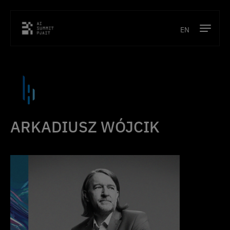
EN
Program
Prelegenci
Lokalizacja
ARKADIUSZ WÓJCIK
Kontakt
Poprzednie edycje
Bilety
O konferencji