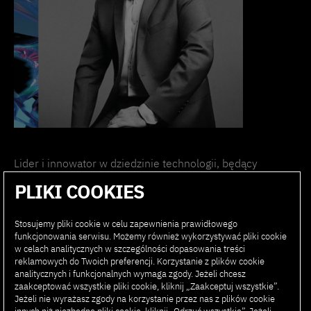
Lider i innowator w dziedzinie technologii, będący
dyrektorem generalnym BlueSoft, firmy specjalizującej
PLIKI COOKIES
się w tworzeniu zaawansowanych rozwiązań cyfrowych. Z
głęboką wiedzą techniczną i biznesową, Arkadiusz Wójcik
z pasją prowadzi BlueSoft w stronę innowacji, szczególnie
Stosujemy pliki cookie w celu zapewnienia prawidłowego
funkcjonowania serwisu. Możemy również wykorzystywać pliki cookie
w obszarze sztucznej inteligencji.
w celach analitycznych w szczególności dopasowania treści
reklamowych do Twoich preferencji. Korzystanie z plików cookie
Jako CEO BlueSoft, odpowiedzialny jest za rozwój
analitycznych i funkcjonalnych wymaga zgody. Jeżeli chcesz
strategiczny i kształtowanie kierunku, w jakim podąża
zaakceptować wszystkie pliki cookie, kliknij „Zaakceptuj wszystkie”.
Jeżeli nie wyrażasz zgody na korzystanie przez nas z plików cookie
firma. Pod jego przywództwem BlueSoft stał się zaufanym