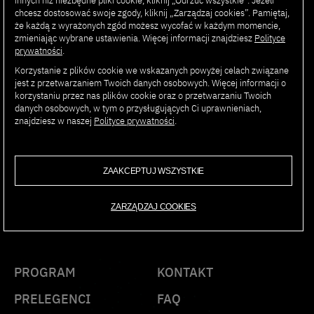
innych niż niezbędne pliki cookie, kliknij „Odrzuć wszystkie”. Jeżeli
partnerem w obszarze rozwoju oprogramowania,
chcesz dostosować swoje zgody, kliknij „Zarządzaj cookies”. Pamiętaj,
cyfryzacji procesów biznesowych oraz implementacji
że każdą z wyrażonych zgód możesz wycofać w każdym momencie,
rozwiązań AI w sektorach takich jak finanse,
zmieniając wybrane ustawienia. Więcej informacji znajdziesz
Polityce
telekomunikacja i retail. Jego celem jest budowanie
prywatności
.
trwałych relacji z klientami i wspieranie ich w osiąganiu
Korzystanie z plików cookie we wskazanych powyżej celach związane
przewagi konkurencyjnej dzięki technologii.
jest z przetwarzaniem Twoich danych osobowych. Więcej informacji o
korzystaniu przez nas plików cookie oraz o przetwarzaniu Twoich
danych osobowych, w tym o przysługujących Ci uprawnieniach,
znajdziesz w naszej
Polityce prywatności
.
AI SUMMIT
ZAAKCEPTUJ WSZYSTKIE
PJAIT 2025
ZARZĄDZAJ COOKIES
PROGRAM
KONTAKT
PRELEGENCI
FAQ