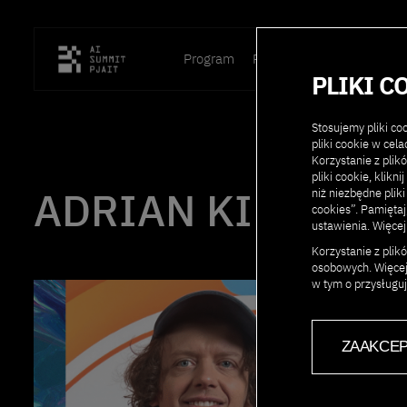
Program
Prelegenci
Lokalizacja
PLIKI C
Stosujemy pliki c
pliki cookie w cel
Korzystanie z plik
pliki cookie, klikn
ADRIAN KILAR
niż niezbędne pliki
cookies”. Pamięta
ustawienia. Więcej
Korzystanie z pli
osobowych. Więcej
w tym o przysługu
ZAAKCEP