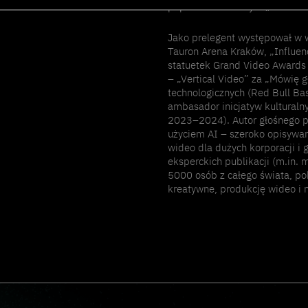
popularnonaukowym „DeFacto”
Jako prelegent występował w 
Tauron Arena Kraków, „Influenc
statuetek Grand Video Awards 
– „Vertical Video” za „Mówię g
technologicznych (Red Bull Ba
ambasador inicjatyw kultural
2023–2024). Autor głośnego p
użyciem AI – szeroko opisywa
wideo dla dużych korporacji i
eksperckich publikacji (m.in.
5000 osób z całego świata, po
kreatywne, produkcję wideo i 