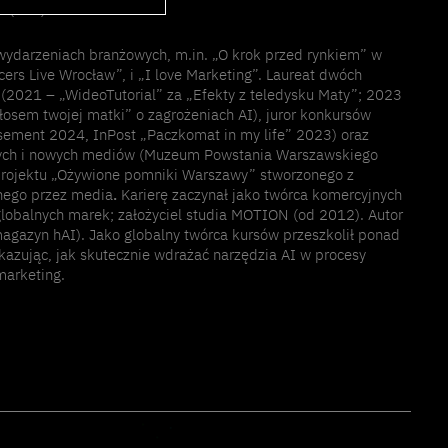
 (TTV).
wydarzeniach branżowych, m.in. „O krok przed rynkiem” w
ers Live Wrocław”, i „I love Marketing”. Laureat dwóch
(2021 – „WideoTutorial” za „Efekty z teledysku Maty”; 2023
łosem twojej matki” o zagrożeniach AI), juror konkursów
sement 2024, InPost „Paczkomat in my life” 2023) oraz
nych i nowych mediów (Muzeum Powstania Warszawskiego
rojektu „Ożywione pomniki Warszawy” stworzonego z
nego przez media
.
Karierę zaczynał jako twórca komercyjnych
 globalnych marek; założyciel studia MOTION (od 2012). Autor
 magazyn
hAI
). Jako globalny twórca kursów przeszkolił ponad
kazując, jak skutecznie wdrażać narzędzia AI w procesy
marketing.