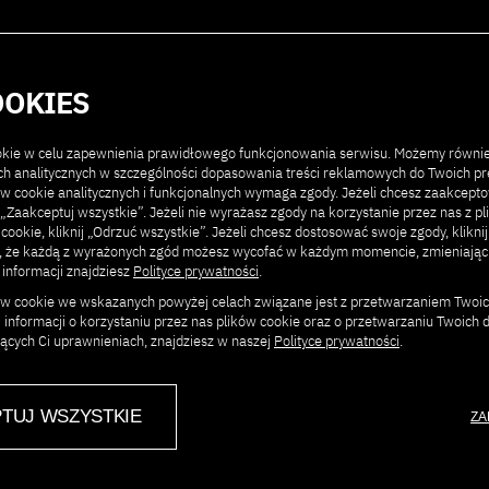
Kontakt
Poprzednie edycje
O konferencji
OOKIES
ookie w celu zapewnienia prawidłowego funkcjonowania serwisu. Możemy równi
ach analitycznych w szczególności dopasowania treści reklamowych do Twoich pre
ów cookie analitycznych i funkcjonalnych wymaga zgody. Jeżeli chcesz zaakcept
ij „Zaakceptuj wszystkie”. Jeżeli nie wyrażasz zgody na korzystanie przez nas z p
 cookie, kliknij „Odrzuć wszystkie”. Jeżeli chcesz dostosować swoje zgody, klikni
j, że każdą z wyrażonych zgód możesz wycofać w każdym momencie, zmieniają
 informacji znajdziesz
Polityce prywatności
.
ków cookie we wskazanych powyżej celach związane jest z przetwarzaniem Twoi
 informacji o korzystaniu przez nas plików cookie oraz o przetwarzaniu Twoich
jących Ci uprawnieniach, znajdziesz w naszej
Polityce prywatności
.
Twórca cyfrowy, edukator i prak
Autor i prowadzący największe
audiowizualnej („AI NOWOŚCI
140 tys. subskrybentów. Filoz
TUJ WSZYSTKIE
ZA
patrzy na AI także przez pryzm
wideo, badacz AI w branży kre
(2024-2025 stały komentator 