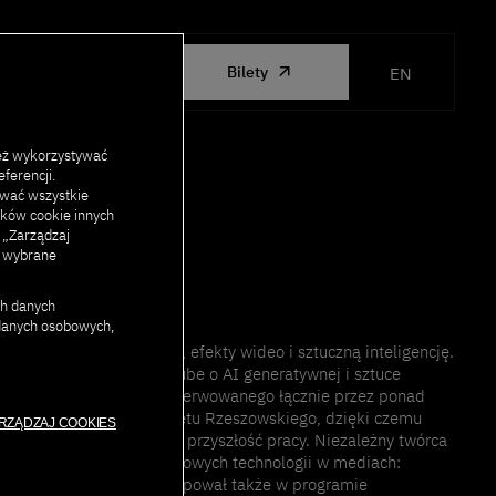
ORGANIZED
Bilety
EN
BY PJAIT
eż wykorzystywać
ferencji.
ować wszystkie
lików cookie innych
j „Zarządzaj
c wybrane
ch danych
 danych osobowych,
tyk AI. Łączy świat filmu, efekty wideo i sztuczną inteligencję.
go w Polsce kanału YouTube o AI generatywnej i sztuce
!”, „MÓWI KAMERA”) obserwowanego łącznie przez ponad
of – absolwent Uniwersytetu Rzeszowskiego, dzięki czemu
RZĄDZAJ COOKIES
at wpływu na człowieka i przyszłość pracy. Niezależny twórca
atywnej i popularyzator nowych technologii w mediach:
w „Halo tu Polsat”, występował także w programie