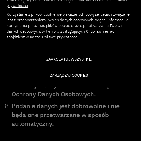
osobowych,
prywatności
.
– do wyrażenia sprzeciwu wobec
Korzystanie z plików cookie we wskazanych powyżej celach związane
przetwarzania danych osobowych.
jest z przetwarzaniem Twoich danych osobowych. Więcej informacji o
korzystaniu przez nas plików cookie oraz o przetwarzaniu Twoich
W przypadku uznania, iż przetwarzanie
danych osobowych, w tym o przysługujących Ci uprawnieniach,
znajdziesz w naszej
Polityce prywatności
.
przez PJATK danych osobowych narusza
przepisy RODO, osobie, której dane
dotyczą przysługuje prawo wniesienia
ZAAKCEPTUJ WSZYSTKIE
skargi do organu nadzorczego,
zajmującego się ochroną danych
ZARZĄDZAJ COOKIES
osobowych, czyli do Prezesa Urzędu
Ochrony Danych Osobowych.
Podanie danych jest dobrowolne i nie
będą one przetwarzane w sposób
automatyczny.