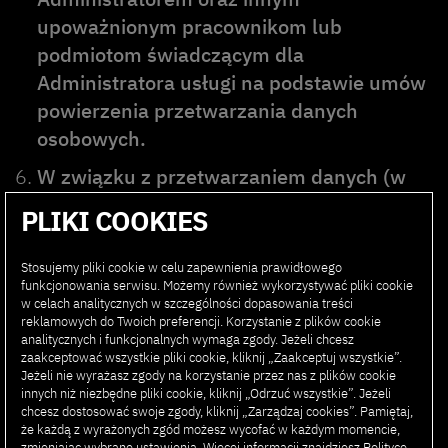
upoważnionym pracownikom lub
podmiotom świadczącym dla
Administratora usługi na podstawie umów
powierzenia przetwarzania danych
osobowych.
W związku z przetwarzaniem danych (w
sytuacjach określonych przepisami RODO)
PLIKI COOKIES
przysługuje Państwu prawo do żądania:
Stosujemy pliki cookie w celu zapewnienia prawidłowego
– dostępu do treści danych osobowych, w
funkcjonowania serwisu. Możemy również wykorzystywać pliki cookie
w celach analitycznych w szczególności dopasowania treści
tym uzyskania kopii danych,
reklamowych do Twoich preferencji. Korzystanie z plików cookie
– sprostowania lub uzupełnienia danych
analitycznych i funkcjonalnych wymaga zgody. Jeżeli chcesz
zaakceptować wszystkie pliki cookie, kliknij „Zaakceptuj wszystkie”.
osobowych,
Jeżeli nie wyrażasz zgody na korzystanie przez nas z plików cookie
innych niż niezbędne pliki cookie, kliknij „Odrzuć wszystkie”. Jeżeli
– usunięcia danych osobowych,
chcesz dostosować swoje zgody, kliknij „Zarządzaj cookies”. Pamiętaj,
– ograniczenia przetwarzania danych
że każdą z wyrażonych zgód możesz wycofać w każdym momencie,
zmieniając wybrane ustawienia. Więcej informacji znajdziesz
Polityce