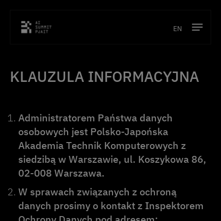
EN
Program
KLAUZULA INFORMACYJNA
Prelegenci
Lokalizacja
Administratorem Państwa danych
osobowych jest Polsko-Japońska
Kontakt
Akademia Technik Komputerowych z
Poprzednie edycje
siedzibą w Warszawie, ul. Koszykowa 86,
02-008 Warszawa.
Bilety
W sprawach związanych z ochroną
danych prosimy o kontakt z Inspektorem
O konferencji
Ochrony Danych pod adresem: