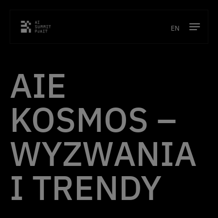
EN
Program
AIE
Prelegenci
KOSMOS –
Lokalizacja
Kontakt
WYZWANIA
Poprzednie edycje
I TRENDY
Bilety
O konferencji