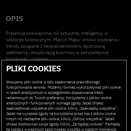
OPIS
Prelekcja poświęcona roli sztucznej inteligencji w
sektorze kosmicznym. Marcin Mazur omówi wyzwania i
trendy związane z bezpieczeństwem, łącznością
satelitarną i eksploracją kosmosu w perspektywie
wojskowej i cywilnej.
PLIKI COOKIES
16:05 – 16:25
Stosujemy pliki cookie w celu zapewnienia prawidłowego
funkcjonowania serwisu. Możemy również wykorzystywać pliki cookie
w celach analitycznych w szczególności dopasowania treści
reklamowych do Twoich preferencji. Korzystanie z plików cookie
analitycznych i funkcjonalnych wymaga zgody. Jeżeli chcesz
zaakceptować wszystkie pliki cookie, kliknij „Zaakceptuj wszystkie”.
Jeżeli nie wyrażasz zgody na korzystanie przez nas z plików cookie
PRELEKCJĘ POPROWADZI:
innych niż niezbędne pliki cookie, kliknij „Odrzuć wszystkie”. Jeżeli
chcesz dostosować swoje zgody, kliknij „Zarządzaj cookies”. Pamiętaj,
że każdą z wyrażonych zgód możesz wycofać w każdym momencie,