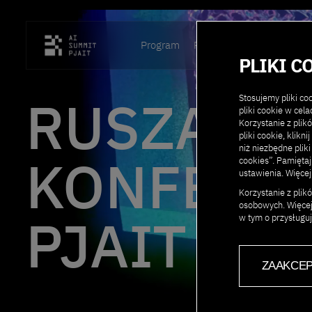
Program
Prelegenci
Lokalizacja
PLIKI C
RUSZA KO
Stosujemy pliki c
pliki cookie w cel
Korzystanie z plik
pliki cookie, klikn
niż niezbędne pliki
KONFEREN
cookies”. Pamięta
ustawienia. Więcej
Korzystanie z pli
osobowych. Więcej
PJAIT 202
w tym o przysługu
ZAAKCEP