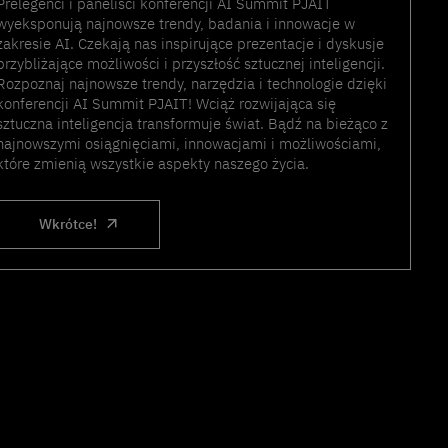
Prelegenci i paneliści konferencji AI Summit PJAIT
wyeksponują najnowsze trendy, badania i innowacje w
zakresie AI. Czekają nas inspirujące prezentacje i dyskusje
przybliżające możliwości i przyszłość sztucznej inteligencji.
Rozpoznaj najnowsze trendy, narzędzia i technologie dzięki
konferencji AI Summit PJAIT! Wciąż rozwijająca się
sztuczna inteligencja transformuje świat. Bądź na bieżąco z
najnowszymi osiągnięciami, innowacjami i możliwościami,
które zmienią wszystkie aspekty naszego życia.
Wkrótce!