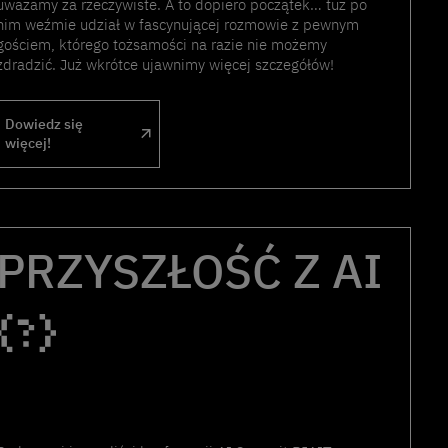
uważamy za rzeczywiste. A to dopiero początek… tuż po
nim weźmie udział w fascynującej rozmowie z pewnym
gościem, którego tożsamości na razie nie możemy
zdradzić. Już wkrótce ujawnimy więcej szczegółów!
Dowiedz się
więcej!
PRZYSZŁOŚĆ Z AI