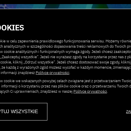
Kontakt
Poprzednie edycje
O konferencji
OOKIES
LEJNA EDY
ookie w celu zapewnienia prawidłowego funkcjonowania serwisu. Możemy równi
ach analitycznych w szczególności dopasowania treści reklamowych do Twoich pre
ów cookie analitycznych i funkcjonalnych wymaga zgody. Jeżeli chcesz zaakcept
ij „Zaakceptuj wszystkie”. Jeżeli nie wyrażasz zgody na korzystanie przez nas z p
 cookie, kliknij „Odrzuć wszystkie”. Jeżeli chcesz dostosować swoje zgody, klikni
CJA AI SU
j, że każdą z wyrażonych zgód możesz wycofać w każdym momencie, zmieniają
 informacji znajdziesz
Polityce prywatności
.
ków cookie we wskazanych powyżej celach związane jest z przetwarzaniem Twoi
 informacji o korzystaniu przez nas plików cookie oraz o przetwarzaniu Twoich
6
jących Ci uprawnieniach, znajdziesz w naszej
Polityce prywatności
.
TUJ WSZYSTKIE
ZA