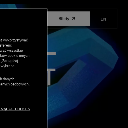
ORGANIZED
Bilety
EN
BY PJAIT
CJA –
eż wykorzystywać
ferencji.
ować wszystkie
lików cookie innych
j „Zarządzaj
MMIT
c wybrane
ch danych
 danych osobowych,
RZĄDZAJ COOKIES