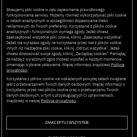
Stosujemy pliki cookie w celu zapewnienia prawidłowego
AI SUMMIT
funkcjonowania serwisu. Możemy również wykorzystywać pliki cookie
w celach analitycznych w szczególności dopasowania treści
reklamowych do Twoich preferencji. Korzystanie z plików cookie
PJAIT
analitycznych i funkcjonalnych wymaga zgody. Jeżeli chcesz
zaakceptować wszystkie pliki cookie, kliknij „Zaakceptuj wszystkie”.
Jeżeli nie wyrażasz zgody na korzystanie przez nas z plików cookie
innych niż niezbędne pliki cookie, kliknij „Odrzuć wszystkie”. Jeżeli
chcesz dostosować swoje zgody, kliknij „Zarządzaj cookies”. Pamiętaj,
że każdą z wyrażonych zgód możesz wycofać w każdym momencie,
PROGRAM
PARTNERZY
zmieniając wybrane ustawienia. Więcej informacji znajdziesz
Polityce
prywatności
.
PRELEGENCI
KONTAKT
Korzystanie z plików cookie we wskazanych powyżej celach związane
LOKALIZACJA
FAQ
jest z przetwarzaniem Twoich danych osobowych. Więcej informacji o
korzystaniu przez nas plików cookie oraz o przetwarzaniu Twoich
REJESTRACJA
REGULAMIN
danych osobowych, w tym o przysługujących Ci uprawnieniach,
WYDARZENIA
znajdziesz w naszej
Polityce prywatności
.
ZAAKCEPTUJ WSZYSTKIE