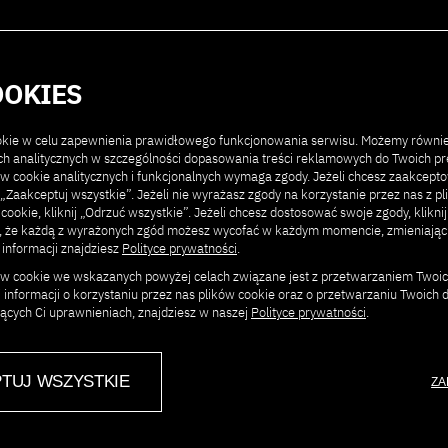
Partnerzy
Kontakt
OOKIES
ookie w celu zapewnienia prawidłowego funkcjonowania serwisu. Możemy równi
ach analitycznych w szczególności dopasowania treści reklamowych do Twoich pre
ów cookie analitycznych i funkcjonalnych wymaga zgody. Jeżeli chcesz zaakcept
ij „Zaakceptuj wszystkie”. Jeżeli nie wyrażasz zgody na korzystanie przez nas z p
INTERESUJĄCE…
 cookie, kliknij „Odrzuć wszystkie”. Jeżeli chcesz dostosować swoje zgody, klikni
j, że każdą z wyrażonych zgód możesz wycofać w każdym momencie, zmieniają
 informacji znajdziesz
Polityce prywatności
.
J KOSZYK JEST OBECNIE PU
ków cookie we wskazanych powyżej celach związane jest z przetwarzaniem Twoi
 informacji o korzystaniu przez nas plików cookie oraz o przetwarzaniu Twoich
jących Ci uprawnieniach, znajdziesz w naszej
Polityce prywatności
.
NOWE W SKLEPIE
TUJ WSZYSTKIE
ZA