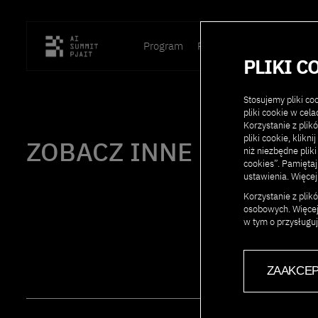
Program
Prelegenci
Lokalizacja
PLIKI C
Stosujemy pliki c
pliki cookie w cel
Korzystanie z plik
pliki cookie, klikn
ZOBACZ INNE RÓWNIE 
niż niezbędne pliki
cookies”. Pamięta
ustawienia. Więcej
TWÓ
Korzystanie z pli
osobowych. Więcej
w tym o przysługu
ZAAKCEP