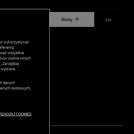
ORGANIZED
Bilety
EN
BY PJATK
eż wykorzystywać
ferencji.
ować wszystkie
lików cookie innych
j „Zarządzaj
c wybrane
STY!
ch danych
 danych osobowych,
RZĄDZAJ COOKIES