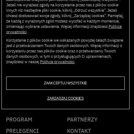
Business School Uniwersytetu Navarra gdzie zdobywał
Jeżeli nie wyrażasz zgody na korzystanie przez nas z plików cookie
wykształcenie z zakresu zarządzania.
innych niż niezbędne pliki cookie, kliknij „Odrzuć wszystkie”. Jeżeli
chcesz dostosować swoje zgody, kliknij „Zarządzaj cookies”. Pamiętaj,
że każdą z wyrażonych zgód możesz wycofać w każdym momencie,
Wolny czas spędza rozwiązując z córką i synem wyzwania
zmieniając wybrane ustawienia. Więcej informacji znajdziesz
Polityce
matematyczne lub aktywnie, uprawiając tenis, crossfit
prywatności
.
oraz jeżdżąc na snowboardzie
Korzystanie z plików cookie we wskazanych powyżej celach związane
jest z przetwarzaniem Twoich danych osobowych. Więcej informacji o
korzystaniu przez nas plików cookie oraz o przetwarzaniu Twoich
danych osobowych, w tym o przysługujących Ci uprawnieniach,
znajdziesz w naszej
Polityce prywatności
.
AI SUMMIT
ZAAKCEPTUJ WSZYSTKIE
PJAIT
ZARZĄDZAJ COOKIES
PROGRAM
PARTNERZY
PRELEGENCI
KONTAKT