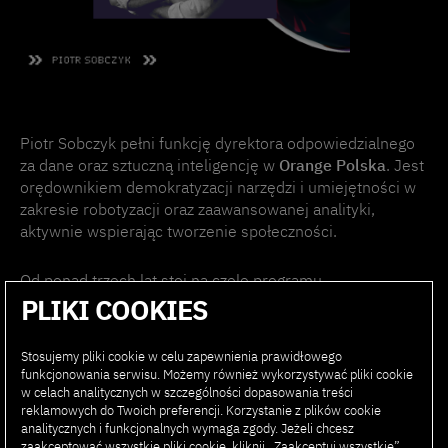
Piotr Sobczyk pełni funkcję dyrektora odpowiedzialnego
za dane oraz sztuczną inteligencję w
Orange Polska
. Jest
orędownikiem demokratyzacji narzędzi i umiejętności w
zakresie robotyzacji oraz zaawansowanej analityki,
aktywnie wspierając tworzenie społeczności.
Od ponad trzech lat stoi na czele programu
transformacyjnego w Orange, którego celem jest
PLIKI COOKIES
stworzenie organizacji skoncentrowanej na danych i
sztucznej inteligencji.
Stosujemy pliki cookie w celu zapewnienia prawidłowego
funkcjonowania serwisu. Możemy również wykorzystywać pliki cookie
w celach analitycznych w szczególności dopasowania treści
Piotr jest absolwentem Politechniki Warszawskiej, gdzie
reklamowych do Twoich preferencji. Korzystanie z plików cookie
uzyskał tytuł magistra inżyniera z dziedziny IT, Robotyzacji
analitycznych i funkcjonalnych wymaga zgody. Jeżeli chcesz
i Automatyzacji, Szkoły Głównej Handlowej oraz IESE
zaakceptować wszystkie pliki cookie, kliknij „Zaakceptuj wszystkie”.