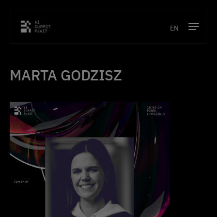
EN
Program
MARTA GODZISZ
Prelegenci
Lokalizacja
Partnerzy
Kontakt