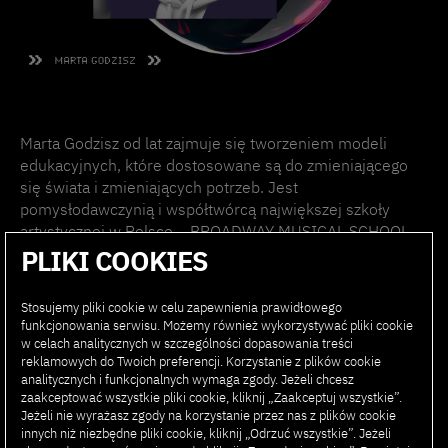
Marta Godzisz od lat zajmuje się tworzeniem modeli
edukacyjnych, które dostosowane są do zmieniającego
się świata i zmieniających potrzeb. Jest
pomysłodawczynią i współtwórcą największej szkoły
artystycznej w Polsce – BROADWAY MUSICAL SCHOOL.
Jest również współwydawczynią i redaktorką jedynych w
PLIKI COOKIES
Polsce podręczników kształcenia artystycznego
skierowanych do dzieci, młodzieży i dorosłych.
Stosujemy pliki cookie w celu zapewnienia prawidłowego
funkcjonowania serwisu. Możemy również wykorzystywać pliki cookie
w celach analitycznych w szczególności dopasowania treści
Od ponad 10 lat tworzy programy studiów
reklamowych do Twoich preferencji. Korzystanie z plików cookie
podyplomowych i MBA odpowiadające na wyzwania
analitycznych i funkcjonalnych wymaga zgody. Jeżeli chcesz
rynku w
Polsko-Japońskiej Akademii Technik
zaakceptować wszystkie pliki cookie, kliknij „Zaakceptuj wszystkie”.
Komputerowych.
Uwielbia obserwować potrzeby świata i
Jeżeli nie wyrażasz zgody na korzystanie przez nas z plików cookie
wyzwania, z jakim się zmierza oraz dostosowywać do nich
innych niż niezbędne pliki cookie, kliknij „Odrzuć wszystkie”. Jeżeli