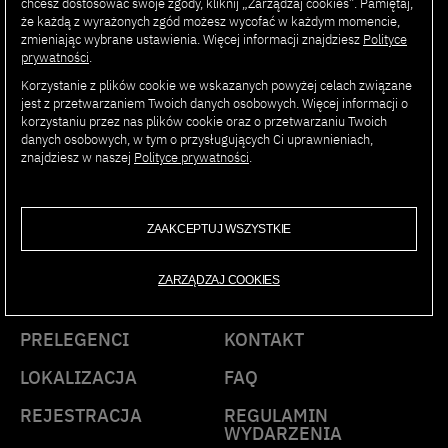
chcesz dostosować swoje zgody, kliknij „Zarządzaj cookies”. Pamiętaj,
właściwe modele edukacyjne, które mogą być
że każdą z wyrażonych zgód możesz wycofać w każdym momencie,
odpowiedzią i rozwiązaniem na nie.
zmieniając wybrane ustawienia. Więcej informacji znajdziesz
Polityce
prywatności
.
Korzystanie z plików cookie we wskazanych powyżej celach związane
jest z przetwarzaniem Twoich danych osobowych. Więcej informacji o
korzystaniu przez nas plików cookie oraz o przetwarzaniu Twoich
danych osobowych, w tym o przysługujących Ci uprawnieniach,
AI SUMMIT
znajdziesz w naszej
Polityce prywatności
.
PJAIT
ZAAKCEPTUJ WSZYSTKIE
ZARZĄDZAJ COOKIES
PROGRAM
PARTNERZY
PRELEGENCI
KONTAKT
LOKALIZACJA
FAQ
REJESTRACJA
REGULAMIN
WYDARZENIA