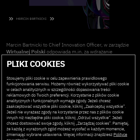
Marcin Bartnicki to Chief Innovation Officer, w zarządzie
Wirtualnej Polski
odpowiada m.in. za wdrażanie
rozwiązań technologicznych wykorzystujących
PLIKI COOKIES
generatywną sztuczną inteligencję. Wcześniej zastępca
redaktora naczelnego WP, szef obszaru Technologie,
Stosujemy pliki cookie w celu zapewnienia prawidłowego
dziennikarz serwisów Wiadomości, Opinie i Historia WP.
funkcjonowania serwisu. Możemy również wykorzystywać pliki cookie
Zajmował się biznesowymi aspektami rozwoju serwisów
w celach analitycznych w szczególności dopasowania treści
Wprost.pl. Jako socjolog prowadził m.in. badania nad
reklamowych do Twoich preferencji. Korzystanie z plików cookie
komunikacją dotyczącą programu szczepień przeciw
analitycznych i funkcjonalnych wymaga zgody. Jeżeli chcesz
COVID-19 w ramach projektu badawczego
zaakceptować wszystkie pliki cookie, kliknij „Zaakceptuj wszystkie”.
Jeżeli nie wyrażasz zgody na korzystanie przez nas z plików cookie
finansowanego z NAWA.
innych niż niezbędne pliki cookie, kliknij „Odrzuć wszystkie”. Jeżeli
chcesz dostosować swoje zgody, kliknij „Zarządzaj cookies”. Pamiętaj,
że każdą z wyrażonych zgód możesz wycofać w każdym momencie,
zmieniając wybrane ustawienia. Więcej informacji znajdziesz
Polityce