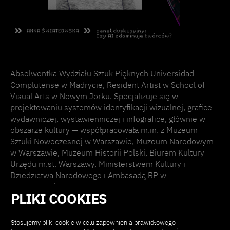
Absolwentka Wydziału Sztuk Pięknych Universidad
Complutense w Madrycie, Resident Artist w School of
Visual Arts w Nowym Jorku. Specjalizuje się w
projektowaniu systemów identyfikacji wizualnej, grafice
wydawniczej, wystawienniczej i infografice, głównie w
obszarze kultury — współpracowała m.in. z Muzeum
Sztuki Nowoczesnej w Warszawie, Muzeum Narodowym
w Warszawie, Muzeum Historii Polski, Biurem Kultury
Urzędu m.st. Warszawy, Ministerstwem Kultury i
Dziedzictwa Narodowego i Ambasadą RP w
Waszyngtonie.
PLIKI COOKIES
Prowadzi dyplomową pracownię projektowania
graficznego na Wydziale Sztuki Nowych Mediów w
Stosujemy pliki cookie w celu zapewnienia prawidłowego