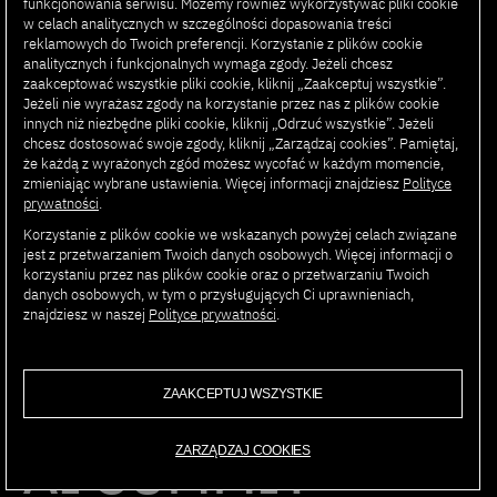
funkcjonowania serwisu. Możemy również wykorzystywać pliki cookie
Polsko-Japońskiej Akademii Technik Komputerowych
w
w celach analitycznych w szczególności dopasowania treści
Warszawie, oraz wykłady i warsztaty projektowe w Polsce
reklamowych do Twoich preferencji. Korzystanie z plików cookie
i za granicą (m.in. w ramach konferencji ATypI, Typofest,
analitycznych i funkcjonalnych wymaga zgody. Jeżeli chcesz
Warsaw Design Lab).
zaakceptować wszystkie pliki cookie, kliknij „Zaakceptuj wszystkie”.
Jeżeli nie wyrażasz zgody na korzystanie przez nas z plików cookie
innych niż niezbędne pliki cookie, kliknij „Odrzuć wszystkie”. Jeżeli
Laureatka licznych nagród projektowych, takich jak KTR,
chcesz dostosować swoje zgody, kliknij „Zarządzaj cookies”. Pamiętaj,
Polish Graphic Design Awards, Najpiękniejsza Książka
że każdą z wyrażonych zgód możesz wycofać w każdym momencie,
zmieniając wybrane ustawienia. Więcej informacji znajdziesz
Polityce
Roku, Muzeum Widzialne, Dobry Wzór oraz European
prywatności
.
Design Awards.
Korzystanie z plików cookie we wskazanych powyżej celach związane
jest z przetwarzaniem Twoich danych osobowych. Więcej informacji o
Od 2013 roku związana jest z Muzeum Warszawy, dla
korzystaniu przez nas plików cookie oraz o przetwarzaniu Twoich
którego stworzyła m.in. identyfikację wizualną i wystawę
danych osobowych, w tym o przysługujących Ci uprawnieniach,
infograficzną Dane warszawskie.
znajdziesz w naszej
Polityce prywatności
.
ZAAKCEPTUJ WSZYSTKIE
AI SUMMIT
ZARZĄDZAJ COOKIES