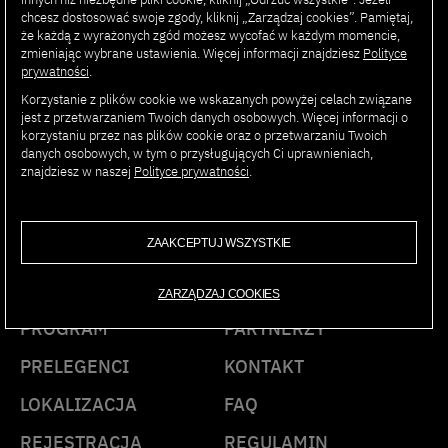
obszarem zainteresowań w tym okresie jest wdrażanie
chcesz dostosować swoje zgody, kliknij „Zarządzaj cookies”. Pamiętaj,
rozwiązań sztucznej inteligencji podnoszącej efektywność
że każdą z wyrażonych zgód możesz wycofać w każdym momencie,
zmieniając wybrane ustawienia. Więcej informacji znajdziesz
Polityce
procesów biznesowych oraz IT.
prywatności
.
Korzystanie z plików cookie we wskazanych powyżej celach związane
jest z przetwarzaniem Twoich danych osobowych. Więcej informacji o
korzystaniu przez nas plików cookie oraz o przetwarzaniu Twoich
danych osobowych, w tym o przysługujących Ci uprawnieniach,
znajdziesz w naszej
Polityce prywatności
.
AI SUMMIT
PJAIT
ZAAKCEPTUJ WSZYSTKIE
ZARZĄDZAJ COOKIES
PROGRAM
PARTNERZY
PRELEGENCI
KONTAKT
LOKALIZACJA
FAQ
REJESTRACJA
REGULAMIN