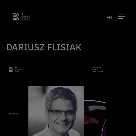
EN
Program
DARIUSZ FLISIAK
Prelegenci
Lokalizacja
Partnerzy
Kontakt