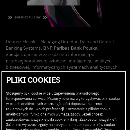
Dariusz Flisiak – Managing Director, Data and Central
Banking Systems,
BNP Paribas Bank Polska.
Specjalizuje się w zarządzaniu informacją w
przedsiębiorstwach, sztucznej inteligencji, analityce
biznesowej, informatycznych systemach analitycznych
oraz zarządzaniu wynikami i efektywnością.
PLIKI COOKIES
Posiada ponad dwudziestoletnie doświadczenie w tych
Stosujemy pliki cookie w celu zapewnienia prawidłowego
obszarach zdobyte w konsultingu biznesowym i
funkcjonowania serwisu. Możemy również wykorzystywać pliki cookie
technologicznym na międzynarodowych projektach dla
w celach analitycznych w szczególności dopasowania treści
klientów sektora finansowego, telekomunikacyjnego,
reklamowych do Twoich preferencji. Korzystanie z plików cookie
produkcyjnego i publicznego.
analitycznych i funkcjonalnych wymaga zgody. Jeżeli chcesz
zaakceptować wszystkie pliki cookie, kliknij „Zaakceptuj wszystkie”.
Jeżeli nie wyrażasz zgody na korzystanie przez nas z plików cookie
Od 10 lat związany z bankowością. Szczególnym
innych niż niezbędne pliki cookie, kliknij „Odrzuć wszystkie”. Jeżeli