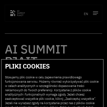
EN
Program
Prelegenci
AI SUMMIT
Lokalizacja
PJAIT
Partnerzy
PLIKI COOKIES
Kontakt
Stosujemy pliki cookie w celu zapewnienia prawidłowego
PROGRAM
PARTNERZY
funkcjonowania serwisu. Możemy również wykorzystywać pliki cookie
w celach analitycznych w szczególności dopasowania treści
PRELEGENCI
KONTAKT
reklamowych do Twoich preferencji. Korzystanie z plików cookie
analitycznych i funkcjonalnych wymaga zgody. Jeżeli chcesz
LOKALIZACJA
FAQ
zaakceptować wszystkie pliki cookie, kliknij „Zaakceptuj wszystkie”.
Jeżeli nie wyrażasz zgody na korzystanie przez nas z plików cookie
REJESTRACJA
REGULAMIN