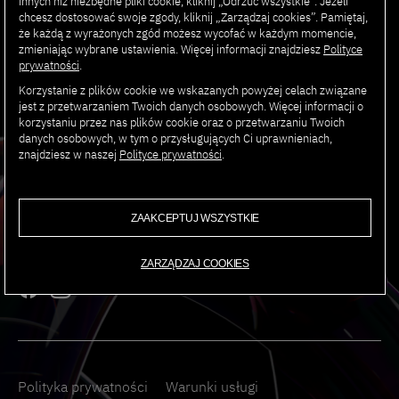
innych niż niezbędne pliki cookie, kliknij „Odrzuć wszystkie”. Jeżeli
WYDARZENIA
chcesz dostosować swoje zgody, kliknij „Zarządzaj cookies”. Pamiętaj,
że każdą z wyrażonych zgód możesz wycofać w każdym momencie,
zmieniając wybrane ustawienia. Więcej informacji znajdziesz
Polityce
prywatności
.
Korzystanie z plików cookie we wskazanych powyżej celach związane
jest z przetwarzaniem Twoich danych osobowych. Więcej informacji o
korzystaniu przez nas plików cookie oraz o przetwarzaniu Twoich
danych osobowych, w tym o przysługujących Ci uprawnieniach,
znajdziesz w naszej
Polityce prywatności
.
ADRES:
Polsko-Japońska Akademia Technik Komputerowych
ZAAKCEPTUJ WSZYSTKIE
ul. Koszykowa 86; 02-006
ZARZĄDZAJ COOKIES
Polityka prywatności
Warunki usługi