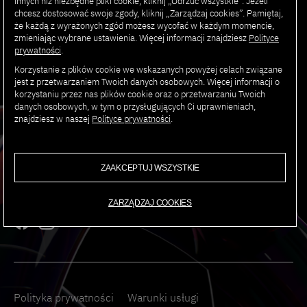
innych niż niezbędne pliki cookie, kliknij „Odrzuć wszystkie”. Jeżeli
WYDARZENIA
chcesz dostosować swoje zgody, kliknij „Zarządzaj cookies”. Pamiętaj,
że każdą z wyrażonych zgód możesz wycofać w każdym momencie,
zmieniając wybrane ustawienia. Więcej informacji znajdziesz
Polityce
prywatności
.
Korzystanie z plików cookie we wskazanych powyżej celach związane
jest z przetwarzaniem Twoich danych osobowych. Więcej informacji o
korzystaniu przez nas plików cookie oraz o przetwarzaniu Twoich
danych osobowych, w tym o przysługujących Ci uprawnieniach,
znajdziesz w naszej
Polityce prywatności
.
ADRES:
Polsko-Japońska Akademia Technik Komputerowych
ZAAKCEPTUJ WSZYSTKIE
ul. Koszykowa 86; 02-006
ZARZĄDZAJ COOKIES
Polityka prywatności
Warunki usługi