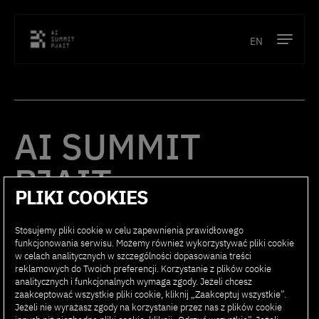
EN
Program
Prelegenci
AI SUMMIT
Lokalizacja
PJAIT
Partnerzy
PLIKI COOKIES
Kontakt
Stosujemy pliki cookie w celu zapewnienia prawidłowego
PROGRAM
PARTNERZY
funkcjonowania serwisu. Możemy również wykorzystywać pliki cookie
w celach analitycznych w szczególności dopasowania treści
PRELEGENCI
KONTAKT
reklamowych do Twoich preferencji. Korzystanie z plików cookie
analitycznych i funkcjonalnych wymaga zgody. Jeżeli chcesz
LOKALIZACJA
FAQ
zaakceptować wszystkie pliki cookie, kliknij „Zaakceptuj wszystkie”.
Jeżeli nie wyrażasz zgody na korzystanie przez nas z plików cookie
REJESTRACJA
REGULAMIN