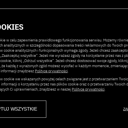
Partnerzy
Kontakt
OOKIES
ookie w celu zapewnienia prawidłowego funkcjonowania serwisu. Możemy równi
ach analitycznych w szczególności dopasowania treści reklamowych do Twoich pre
ów cookie analitycznych i funkcjonalnych wymaga zgody. Jeżeli chcesz zaakcept
ij „Zaakceptuj wszystkie”. Jeżeli nie wyrażasz zgody na korzystanie przez nas z p
 cookie, kliknij „Odrzuć wszystkie”. Jeżeli chcesz dostosować swoje zgody, klikni
T PJAIT
j, że każdą z wyrażonych zgód możesz wycofać w każdym momencie, zmieniają
 informacji znajdziesz
Polityce prywatności
.
ków cookie we wskazanych powyżej celach związane jest z przetwarzaniem Twoi
 informacji o korzystaniu przez nas plików cookie oraz o przetwarzaniu Twoich
jących Ci uprawnieniach, znajdziesz w naszej
Polityce prywatności
.
TUJ WSZYSTKIE
ZA