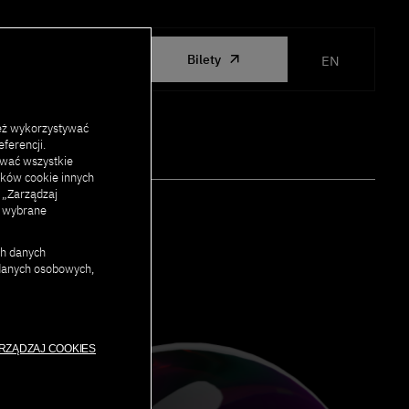
ORGANIZED
Bilety
EN
BY PJATK
eż wykorzystywać
ferencji.
ować wszystkie
lików cookie innych
j „Zarządzaj
c wybrane
ch danych
 danych osobowych,
RZĄDZAJ COOKIES