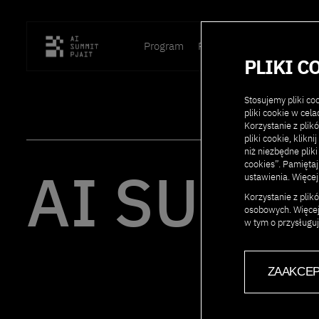
Program
Prelegenci
Lokalizacja
PLIKI C
Stosujemy pliki c
pliki cookie w cel
Korzystanie z plik
pliki cookie, klikn
niż niezbędne pliki
AI SUMMI
cookies”. Pamięta
ustawienia. Więcej
Korzystanie z pli
osobowych. Więcej
w tym o przysługu
ZAAKCEP