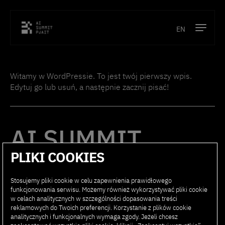
EN
Program
Witamy w WordPressie. To jest twój pierwszy wpis.
Prelegenci
Edytuj go lub usuń, a następnie zacznij pisać!
Lokalizacja
AI SUMMIT
Partnerzy
PJAIT
PLIKI COOKIES
Kontakt
Stosujemy pliki cookie w celu zapewnienia prawidłowego
funkcjonowania serwisu. Możemy również wykorzystywać pliki cookie
w celach analitycznych w szczególności dopasowania treści
PROGRAM
PARTNERZY
reklamowych do Twoich preferencji. Korzystanie z plików cookie
analitycznych i funkcjonalnych wymaga zgody. Jeżeli chcesz
PRELEGENCI
KONTAKT